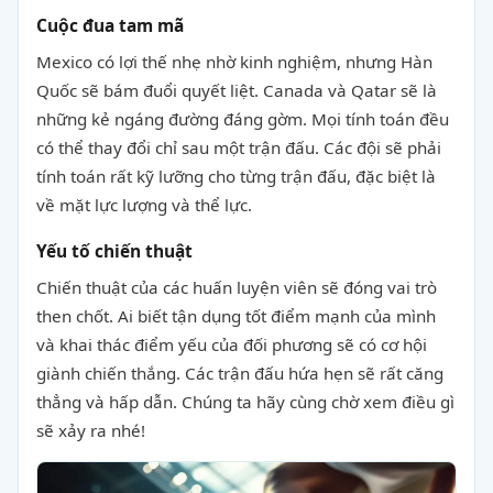
Cuộc đua tam mã
Mexico có lợi thế nhẹ nhờ kinh nghiệm, nhưng Hàn
Quốc sẽ bám đuổi quyết liệt. Canada và Qatar sẽ là
những kẻ ngáng đường đáng gờm. Mọi tính toán đều
có thể thay đổi chỉ sau một trận đấu. Các đội sẽ phải
tính toán rất kỹ lưỡng cho từng trận đấu, đặc biệt là
về mặt lực lượng và thể lực.
Yếu tố chiến thuật
Chiến thuật của các huấn luyện viên sẽ đóng vai trò
then chốt. Ai biết tận dụng tốt điểm mạnh của mình
và khai thác điểm yếu của đối phương sẽ có cơ hội
giành chiến thắng. Các trận đấu hứa hẹn sẽ rất căng
thẳng và hấp dẫn. Chúng ta hãy cùng chờ xem điều gì
sẽ xảy ra nhé!