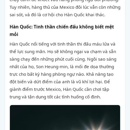
Tuy nhiên, hàng thủ của Mexico đôi lúc vẫn còn những
sai sót, và đó là cơ hội cho Hàn Quốc khai thác.
Hàn Quốc: Tinh thần chiến đấu không biết mệt
mỏi
Hàn Quốc nổi tiếng với tinh thần thi đấu máu lửa và
thể lực sung mãn. Họ sẽ không ngại va chạm và sẵn
sàng chạy đến những phút cuối cùng. Ngôi sao sáng
nhất của họ, Son Heung-min, là mối đe dọa thường
trực cho bất kỳ hàng phòng ngự nào. Khả năng tạo
đột biến và dứt điểm của anh là vũ khí lợi hại. Để
giành điểm trước Mexico, Hàn Quốc cần chơi tập
trung và tận dụng tốt các tình huống cố định.