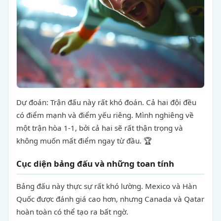
Dự đoán: Trận đấu này rất khó đoán. Cả hai đội đều
có điểm mạnh và điểm yếu riêng. Mình nghiêng về
một trận hòa 1-1, bởi cả hai sẽ rất thận trọng và
không muốn mất điểm ngay từ đầu. 🏆
Cục diện bảng đấu và những toan tính
Bảng đấu này thực sự rất khó lường. Mexico và Hàn
Quốc được đánh giá cao hơn, nhưng Canada và Qatar
hoàn toàn có thể tạo ra bất ngờ.