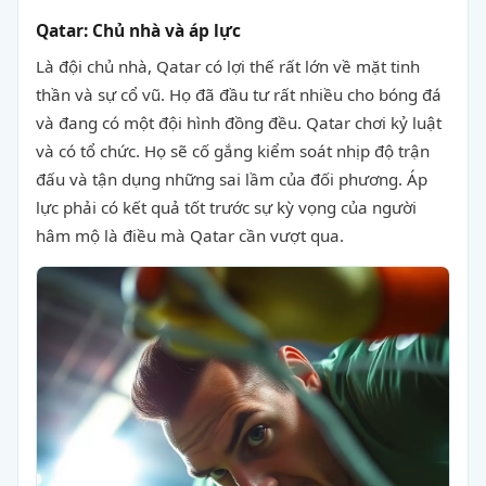
Qatar: Chủ nhà và áp lực
Là đội chủ nhà, Qatar có lợi thế rất lớn về mặt tinh
thần và sự cổ vũ. Họ đã đầu tư rất nhiều cho bóng đá
và đang có một đội hình đồng đều. Qatar chơi kỷ luật
và có tổ chức. Họ sẽ cố gắng kiểm soát nhịp độ trận
đấu và tận dụng những sai lầm của đối phương. Áp
lực phải có kết quả tốt trước sự kỳ vọng của người
hâm mộ là điều mà Qatar cần vượt qua.