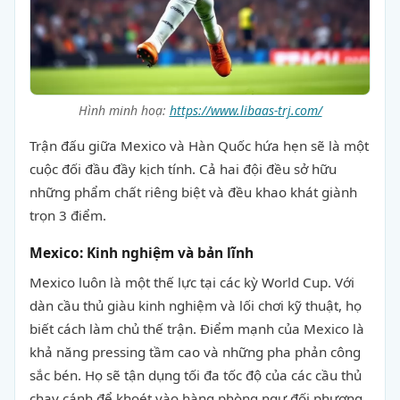
Hình minh hoạ:
https://www.libaas-trj.com/
Trận đấu giữa Mexico và Hàn Quốc hứa hẹn sẽ là một
cuộc đối đầu đầy kịch tính. Cả hai đội đều sở hữu
những phẩm chất riêng biệt và đều khao khát giành
trọn 3 điểm.
Mexico: Kinh nghiệm và bản lĩnh
Mexico luôn là một thế lực tại các kỳ World Cup. Với
dàn cầu thủ giàu kinh nghiệm và lối chơi kỹ thuật, họ
biết cách làm chủ thế trận. Điểm mạnh của Mexico là
khả năng pressing tầm cao và những pha phản công
sắc bén. Họ sẽ tận dụng tối đa tốc độ của các cầu thủ
chạy cánh để khoét vào hàng phòng ngự đối phương.