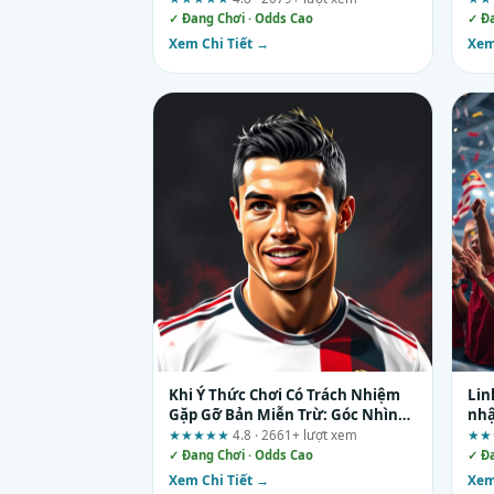
✓ Đang Chơi · Odds Cao
✓ Đa
Xem Chi Tiết →
Xem
Khi Ý Thức Chơi Có Trách Nhiệm
Lin
Gặp Gỡ Bản Miễn Trừ: Góc Nhìn
nhậ
Thực Tế Tại Một Nền Tảng Giải Trí
tài
★★★★★
4.8 · 2661+ lượt xem
★★
✓ Đang Chơi · Odds Cao
✓ Đa
Xem Chi Tiết →
Xem