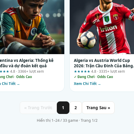
entina vs Algeria: Thống kê
Algeria vs Austria World Cup
 đầu và dự đoán kết quả
2026: Trận Cầu Đinh Của Bảng
Đấu Tử Thần
★★★
4.8 · 3366+ lượt xem
★★★★★
4.8 · 3335+ lượt xem
ng Chơi · Odds Cao
✓ Đang Chơi · Odds Cao
 Chi Tiết →
Xem Chi Tiết →
« Trang Trước
1
2
Trang Sau »
Hiển thị 1–24 / 33 game · Trang 1/2