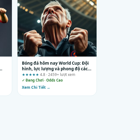
Bóng đá hôm nay World Cup: Đội
hình, lực lượng và phong độ các
đội
★★★★★
4.8 · 2459+ lượt xem
✓ Đang Chơi · Odds Cao
Xem Chi Tiết →