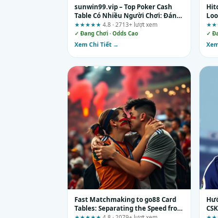
sunwin99.vip – Top Poker Cash
Hit
Table Có Nhiều Người Chơi: Đánh
Loo
Giá Chi Tiết Từ Góc Nhìn UX
Rea
★★★★★
4.8 · 2713+ lượt xem
★★
✓ Đang Chơi · Odds Cao
✓ Đa
Xem Chi Tiết →
Xem
Fast Matchmaking to go88 Card
Hướ
Tables: Separating the Speed from
CSK
the Spin
Kèo
★★★★★
4.8 · 2079+ lượt xem
★★