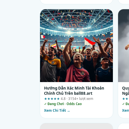
Hướng Dẫn Xác Minh Tài Khoản
Quy
Chính Chủ Trên ball88.art
Ngâ
Giá
★★★★★
4.8 · 3154+ lượt xem
★★
✓ Đang Chơi · Odds Cao
✓ Đa
Xem Chi Tiết →
Xem