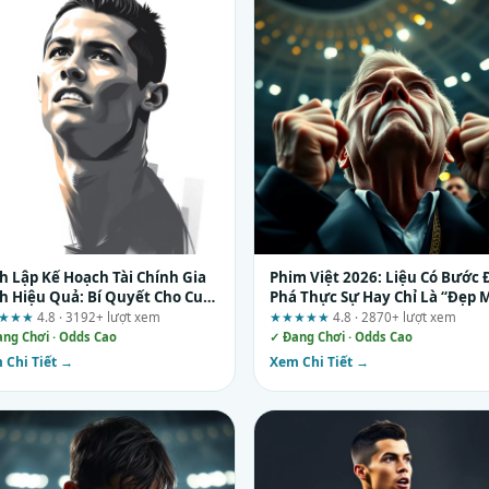
h Lập Kế Hoạch Tài Chính Gia
Phim Việt 2026: Liệu Có Bước 
h Hiệu Quả: Bí Quyết Cho Cuộc
Phá Thực Sự Hay Chỉ Là “Đẹp 
g An Nhiên
Ngoài”?
★★★
4.8 · 3192+ lượt xem
★★★★★
4.8 · 2870+ lượt xem
ng Chơi · Odds Cao
✓ Đang Chơi · Odds Cao
 Chi Tiết →
Xem Chi Tiết →