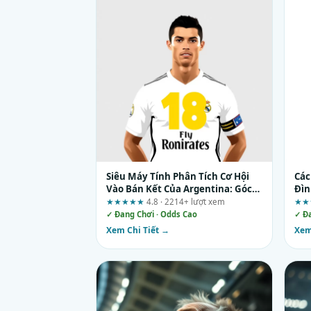
Siêu Máy Tính Phân Tích Cơ Hội
Các
Vào Bán Kết Của Argentina: Góc
Đìn
Nhìn Từ Dữ Liệu Và Kinh Nghiệm
Sốn
★★★★★
4.8 · 2214+ lượt xem
★★
Cá Cược
✓ Đang Chơi · Odds Cao
✓ Đa
Xem Chi Tiết →
Xem