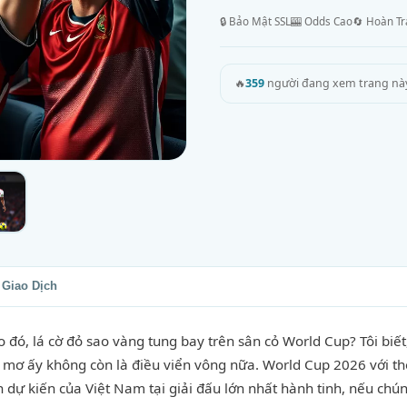
🔒 Bảo Mật SSL
🎰 Odds Cao
🔄 Hoàn Tr
🔥
359
người đang xem trang nà
Giao Dịch
đó, lá cờ đỏ sao vàng tung bay trên sân cỏ World Cup? Tôi biết,
ấc mơ ấy không còn là điều viển vông nữa. World Cup 2026 với t
nh dự kiến của Việt Nam tại giải đấu lớn nhất hành tinh, nếu chú