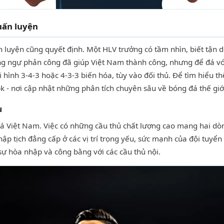
uấn luyện
n luyện cũng quyết định. Một HLV trưởng có tầm nhìn, biết tận d
òng ngự phản công đã giúp Việt Nam thành công, nhưng để đá với
 hình 3-4-3 hoặc 4-3-3 biến hóa, tùy vào đối thủ. Để tìm hiểu t
 - nơi cập nhật những phân tích chuyên sâu về bóng đá thế giớ
u
 đá Việt Nam. Việc có những cầu thủ chất lượng cao mang hai d
p tịch đẳng cấp ở các vị trí trọng yếu, sức mạnh của đội tuyển 
ự hòa nhập và công bằng với các cầu thủ nội.