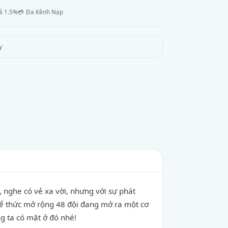
ả 1.5%
💳 Đa Kênh Nạp
y
 nghe có vẻ xa vời, nhưng với sự phát
hể thức mở rộng 48 đội đang mở ra một cơ
ng ta có mặt ở đó nhé!