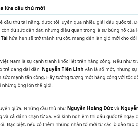
a lứa cầu thủ mới
 cầu thủ tài năng, được tôi luyện qua nhiều giải đấu quốc tế.
 còn đủ sức dẫn dắt, nhưng điều quan trọng là sự bùng nổ của 
 Tài
hứa hẹn sẽ trở thành trụ cột, mang đến làn gió mới cho đội
ệt Nam là sự cạnh tranh khốc liệt trên hàng công. Nếu như trướ
ạo trẻ đang dài dần.
Nguyễn Tiến Linh
vẫn là số một, nhưng sự 
ầm sức mạnh tấn công. Hãy tưởng tượng một hàng công với tốc đ
ới những ông lớn thế giới.
tuyến giữa. Những cầu thủ như
Nguyễn Hoàng Đức
và
Nguyễn
 và cả đánh chặn từ xa. Với kinh nghiệm thi đấu quốc tế ngày 
ới. Đặc biệt, nếu có thêm những nhân tố mới từ các lò đào tạo