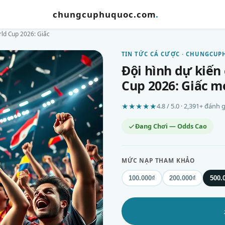
chungcuphuquoc.com
.
rld Cup 2026: Giấc
TIN TỨC CÁ CƯỢC · CHUNGCU
Đội hình dự kiến
Cup 2026: Giấc m
★★★★★
4.8 / 5.0 · 2,391+ đánh
Đang Chơi — Odds Cao
MỨC NẠP THAM KHẢO
100.000₫
200.000₫
500.