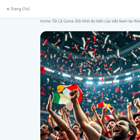
Trang Chủ
Home
›
Tất Cả Game
›
Đội hình dự kiến của Việt Nam tại Wo