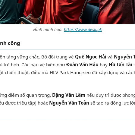
Hình minh hoạ:
https://www.desk.pk
ành công
ền tảng vững chắc. Bộ đôi trung vệ
Quế Ngọc Hải
và
Nguyễn 
hủ trẻ hơn. Các hậu vệ biên như
Đoàn Văn Hậu
hay
Hồ Tấn Tài
s
luật chiến thuật, điều mà HLV Park Hang-seo đã xây dựng và các 
ững điểm số quan trọng.
Đặng Văn Lâm
nếu duy trì được phong
u được triệu tập) hoặc
Nguyễn Văn Toản
sẽ tạo ra động lực lớ