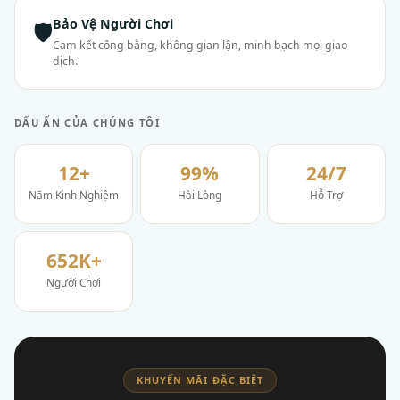
Bảo Vệ Người Chơi
🛡
Cam kết công bằng, không gian lận, minh bạch mọi giao
dịch.
DẤU ẤN CỦA CHÚNG TÔI
12+
99%
24/7
Năm Kinh Nghiệm
Hài Lòng
Hỗ Trợ
652K+
Người Chơi
KHUYẾN MÃI ĐẶC BIỆT