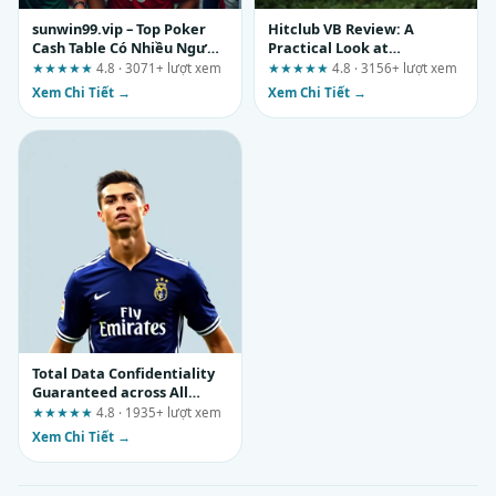
sunwin99.vip – Top Poker
Hitclub VB Review: A
Cash Table Có Nhiều Người
Practical Look at
Chơi: Đánh Giá Chi Tiết Từ
Transparency, Speed, and
★★★★★
4.8 · 3071+ lượt xem
★★★★★
4.8 · 3156+ lượt xem
Góc Nhìn UX
Real-World Usability
Xem Chi Tiết →
Xem Chi Tiết →
Total Data Confidentiality
Guaranteed across All
789club Cash Transfers – A
★★★★★
4.8 · 1935+ lượt xem
Risk-Advisor Review
Xem Chi Tiết →