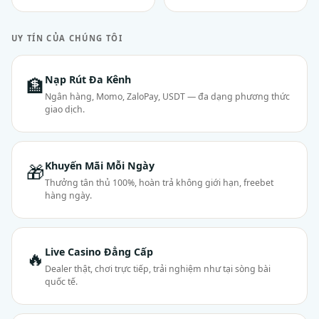
UY TÍN CỦA CHÚNG TÔI
Nạp Rút Đa Kênh
🏦
Ngân hàng, Momo, ZaloPay, USDT — đa dạng phương thức
giao dịch.
Khuyến Mãi Mỗi Ngày
🎁
Thưởng tân thủ 100%, hoàn trả không giới hạn, freebet
hàng ngày.
Live Casino Đẳng Cấp
🔥
Dealer thật, chơi trực tiếp, trải nghiệm như tại sòng bài
quốc tế.