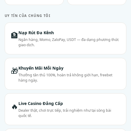
UY TÍN CỦA CHÚNG TÔI
Nạp Rút Đa Kênh
🏦
Ngân hàng, Momo, ZaloPay, USDT — đa dạng phương thức
giao dịch.
Khuyến Mãi Mỗi Ngày
🎁
Thưởng tân thủ 100%, hoàn trả không giới hạn, freebet
hàng ngày.
Live Casino Đẳng Cấp
🔥
Dealer thật, chơi trực tiếp, trải nghiệm như tại sòng bài
quốc tế.