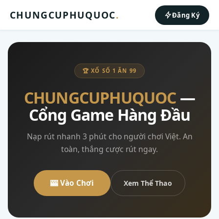
CHUNGCUPHUQUOC
.
Đăng Ký
🏆 XỔ SỐ 1 ĂN 99
CHUNGCUPHUQUOC
—
Cổng Game Hàng Đầu
Nạp rút nhanh 3 phút cho người chơi Việt. An
toàn, thắng cược rút ngay.
🎰 Vào Chơi
Xem Thể Thao