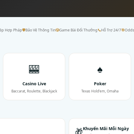
hép Hợp Pháp
🛡
Bảo Vệ Thông Tin
🎲
Game Bài Đổi Thưởng
📞
Hỗ Trợ 24/7
🎯
Odds
🎰
♠
Casino Live
Poker
Baccarat, Roulette, Blackjack
Texas Hold'em, Omaha
Khuyến Mãi Mỗi Ngày
🎁