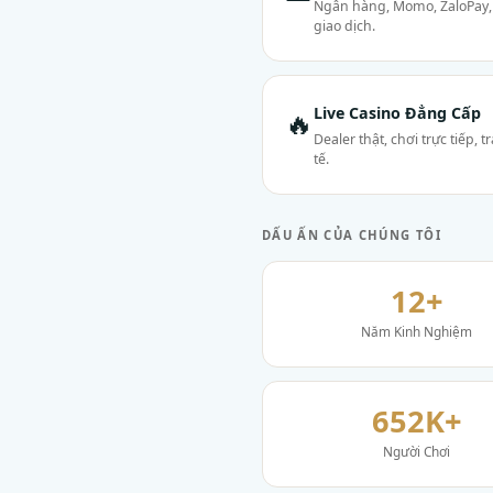
Ngân hàng, Momo, ZaloPay
giao dịch.
Live Casino Đẳng Cấp
🔥
Dealer thật, chơi trực tiếp,
tế.
DẤU ẤN CỦA CHÚNG TÔI
12+
Năm Kinh Nghiệm
652K+
Người Chơi