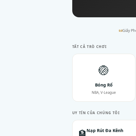
📜
Giấy P
TẤT CẢ TRÒ CHƠI
🏐
Bóng Rổ
NBA, V-League
UY TÍN CỦA CHÚNG TÔI
Nạp Rút Đa Kênh
🏦