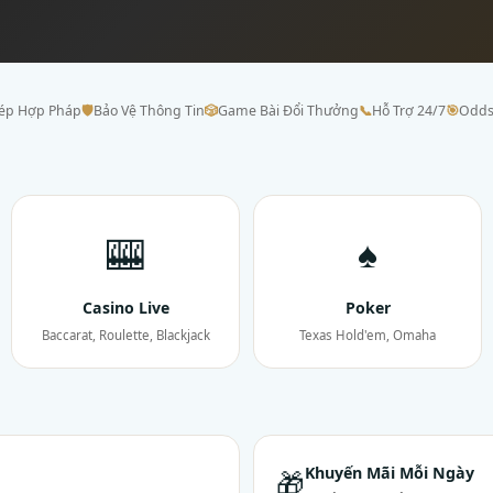
hép Hợp Pháp
🛡
Bảo Vệ Thông Tin
🎲
Game Bài Đổi Thưởng
📞
Hỗ Trợ 24/7
🎯
Odds
🎰
♠
Casino Live
Poker
Baccarat, Roulette, Blackjack
Texas Hold'em, Omaha
Khuyến Mãi Mỗi Ngày
🎁