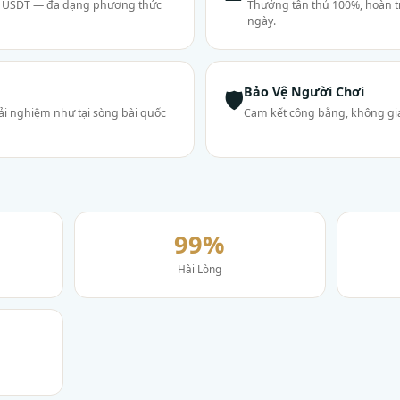
, USDT — đa dạng phương thức
Thưởng tân thủ 100%, hoàn t
ngày.
Bảo Vệ Người Chơi
🛡
 trải nghiệm như tại sòng bài quốc
Cam kết công bằng, không gia
99%
Hài Lòng