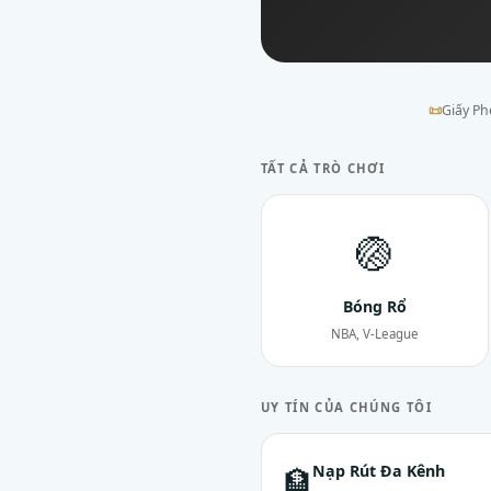
📜
Giấy P
TẤT CẢ TRÒ CHƠI
🏐
Bóng Rổ
NBA, V-League
UY TÍN CỦA CHÚNG TÔI
Nạp Rút Đa Kênh
🏦