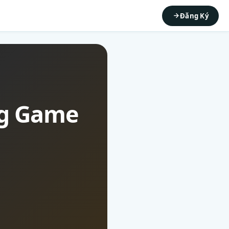
Đăng Ký
g Game