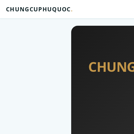
CHUNGCUPHUQUOC
.
CHUN