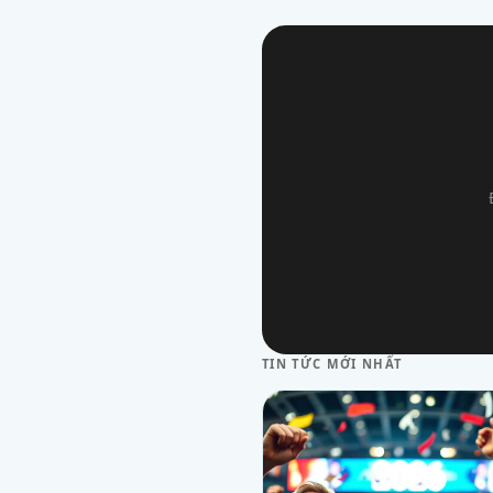
TIN TỨC MỚI NHẤT