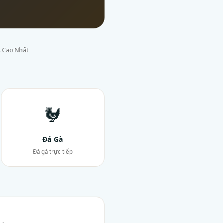
 Cao Nhất
🐓
Đá Gà
Đá gà trực tiếp