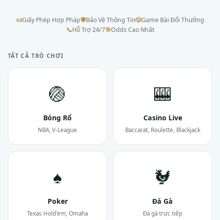
📜
Giấy Phép Hợp Pháp
🛡
Bảo Vệ Thông Tin
🎲
Game Bài Đổi Thưởng
📞
Hỗ Trợ 24/7
🎯
Odds Cao Nhất
TẤT CẢ TRÒ CHƠI
🏐
🎰
Bóng Rổ
Casino Live
NBA, V-League
Baccarat, Roulette, Blackjack
♠
🐓
Poker
Đá Gà
Texas Hold'em, Omaha
Đá gà trực tiếp