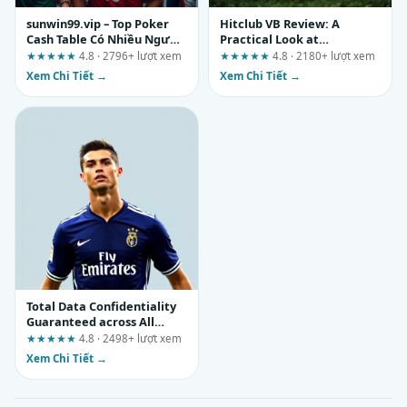
sunwin99.vip – Top Poker
Hitclub VB Review: A
Cash Table Có Nhiều Người
Practical Look at
Chơi: Đánh Giá Chi Tiết Từ
Transparency, Speed, and
★★★★★
4.8 · 2796+ lượt xem
★★★★★
4.8 · 2180+ lượt xem
Góc Nhìn UX
Real-World Usability
Xem Chi Tiết →
Xem Chi Tiết →
Total Data Confidentiality
Guaranteed across All
789club Cash Transfers – A
★★★★★
4.8 · 2498+ lượt xem
Risk-Advisor Review
Xem Chi Tiết →