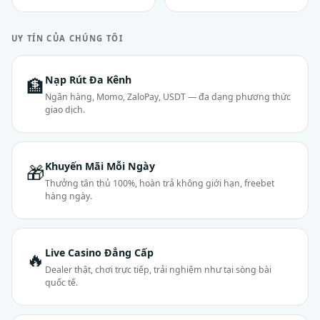
UY TÍN CỦA CHÚNG TÔI
Nạp Rút Đa Kênh
🏦
Ngân hàng, Momo, ZaloPay, USDT — đa dạng phương thức
giao dịch.
Khuyến Mãi Mỗi Ngày
🎁
Thưởng tân thủ 100%, hoàn trả không giới hạn, freebet
hàng ngày.
Live Casino Đẳng Cấp
🔥
Dealer thật, chơi trực tiếp, trải nghiệm như tại sòng bài
quốc tế.