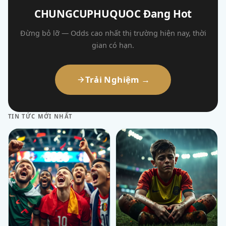
CHUNGCUPHUQUOC Đang Hot
Đừng bỏ lỡ — Odds cao nhất thị trường hiện nay, thời
gian có hạn.
Trải Nghiệm →
TIN TỨC MỚI NHẤT