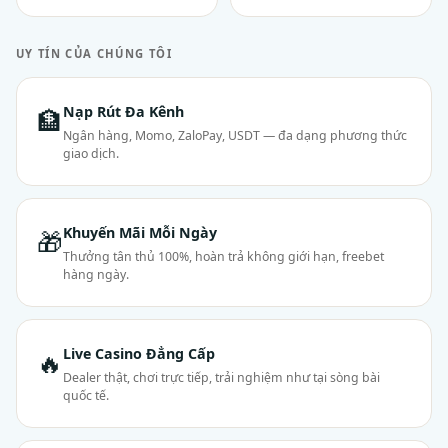
UY TÍN CỦA CHÚNG TÔI
Nạp Rút Đa Kênh
🏦
Ngân hàng, Momo, ZaloPay, USDT — đa dạng phương thức
giao dịch.
Khuyến Mãi Mỗi Ngày
🎁
Thưởng tân thủ 100%, hoàn trả không giới hạn, freebet
hàng ngày.
Live Casino Đẳng Cấp
🔥
Dealer thật, chơi trực tiếp, trải nghiệm như tại sòng bài
quốc tế.