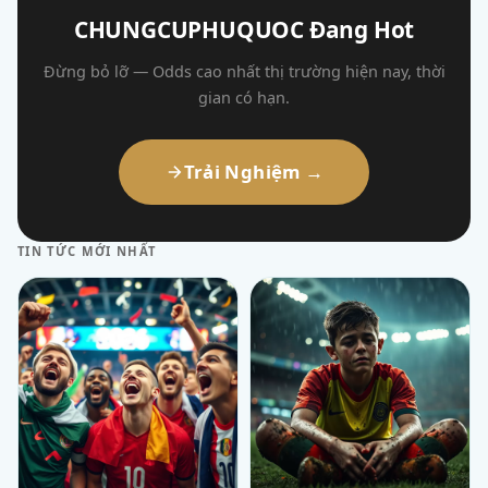
CHUNGCUPHUQUOC Đang Hot
Đừng bỏ lỡ — Odds cao nhất thị trường hiện nay, thời
gian có hạn.
Trải Nghiệm →
TIN TỨC MỚI NHẤT