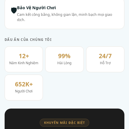
Bảo Vệ Người Chơi
🛡
Cam kết công bằng, không gian lận, minh bạch mọi giao
dịch.
DẤU ẤN CỦA CHÚNG TÔI
12+
99%
24/7
Năm Kinh Nghiệm
Hài Lòng
Hỗ Trợ
652K+
Người Chơi
KHUYẾN MÃI ĐẶC BIỆT