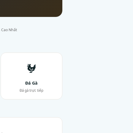
 Cao Nhất
🐓
Đá Gà
Đá gà trực tiếp