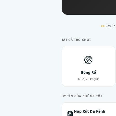
📜
Giấy P
TẤT CẢ TRÒ CHƠI
🏐
Bóng Rổ
NBA, V-League
UY TÍN CỦA CHÚNG TÔI
Nạp Rút Đa Kênh
🏦