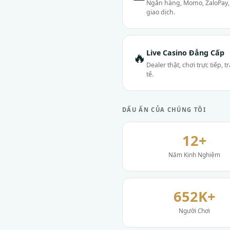
Ngân hàng, Momo, ZaloPay
giao dịch.
Live Casino Đẳng Cấp
🔥
Dealer thật, chơi trực tiếp,
tế.
DẤU ẤN CỦA CHÚNG TÔI
12+
Năm Kinh Nghiệm
652K+
Người Chơi