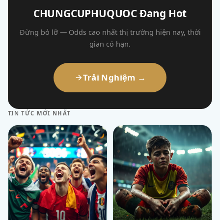
CHUNGCUPHUQUOC Đang Hot
Đừng bỏ lỡ — Odds cao nhất thị trường hiện nay, thời
gian có hạn.
Trải Nghiệm →
TIN TỨC MỚI NHẤT