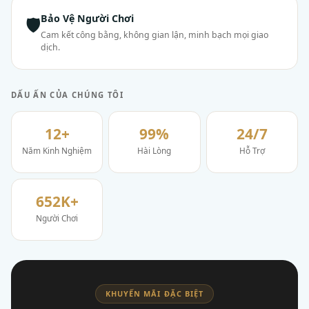
Bảo Vệ Người Chơi
🛡
Cam kết công bằng, không gian lận, minh bạch mọi giao
dịch.
DẤU ẤN CỦA CHÚNG TÔI
12+
99%
24/7
Năm Kinh Nghiệm
Hài Lòng
Hỗ Trợ
652K+
Người Chơi
KHUYẾN MÃI ĐẶC BIỆT