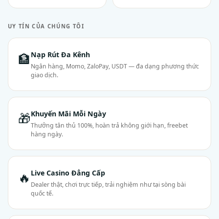
UY TÍN CỦA CHÚNG TÔI
Nạp Rút Đa Kênh
🏦
Ngân hàng, Momo, ZaloPay, USDT — đa dạng phương thức
giao dịch.
Khuyến Mãi Mỗi Ngày
🎁
Thưởng tân thủ 100%, hoàn trả không giới hạn, freebet
hàng ngày.
Live Casino Đẳng Cấp
🔥
Dealer thật, chơi trực tiếp, trải nghiệm như tại sòng bài
quốc tế.