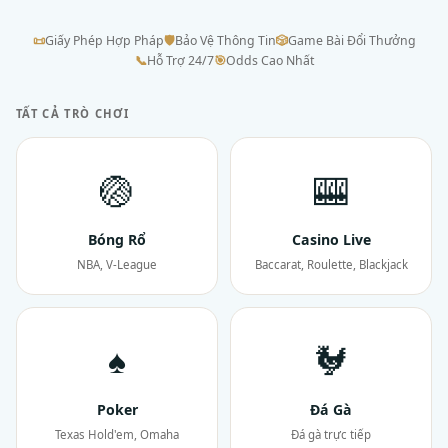
📜
Giấy Phép Hợp Pháp
🛡
Bảo Vệ Thông Tin
🎲
Game Bài Đổi Thưởng
📞
Hỗ Trợ 24/7
🎯
Odds Cao Nhất
TẤT CẢ TRÒ CHƠI
🏐
🎰
Bóng Rổ
Casino Live
NBA, V-League
Baccarat, Roulette, Blackjack
♠
🐓
Poker
Đá Gà
Texas Hold'em, Omaha
Đá gà trực tiếp