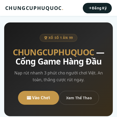
CHUNGCUPHUQUOC
.
Đăng Ký
🏆 XỔ SỐ 1 ĂN 99
CHUNGCUPHUQUOC
—
Cổng Game Hàng Đầu
Nạp rút nhanh 3 phút cho người chơi Việt. An
toàn, thắng cược rút ngay.
🎰 Vào Chơi
Xem Thể Thao