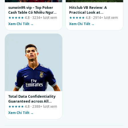
sunwin99.vip – Top Poker
Hitclub VB Review: A
Cash Table Có Nhiều Người
Practical Look at
Chơi: Đánh Giá Chi Tiết Từ
Transparency, Speed, and
★★★★★
4.8 · 3234+ lượt xem
★★★★★
4.8 · 2914+ lượt xem
Góc Nhìn UX
Real-World Usability
Xem Chi Tiết →
Xem Chi Tiết →
Total Data Confidentiality
Guaranteed across All
789club Cash Transfers – A
★★★★★
4.8 · 2388+ lượt xem
Risk-Advisor Review
Xem Chi Tiết →