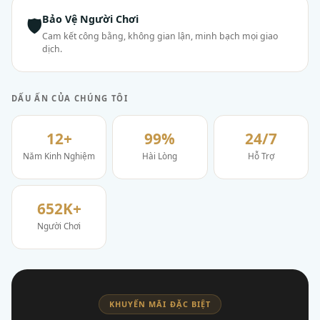
Bảo Vệ Người Chơi
🛡
Cam kết công bằng, không gian lận, minh bạch mọi giao
dịch.
DẤU ẤN CỦA CHÚNG TÔI
12+
99%
24/7
Năm Kinh Nghiệm
Hài Lòng
Hỗ Trợ
652K+
Người Chơi
KHUYẾN MÃI ĐẶC BIỆT