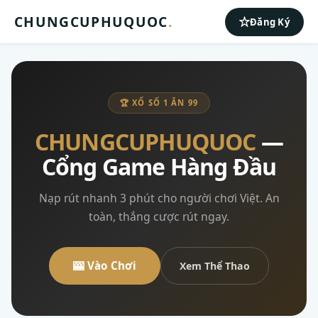
CHUNGCUPHUQUOC
.
Đăng Ký
🏆 XỔ SỐ 1 ĂN 99
CHUNGCUPHUQUOC
—
Cổng Game Hàng Đầu
Nạp rút nhanh 3 phút cho người chơi Việt. An
toàn, thắng cược rút ngay.
🎰 Vào Chơi
Xem Thể Thao