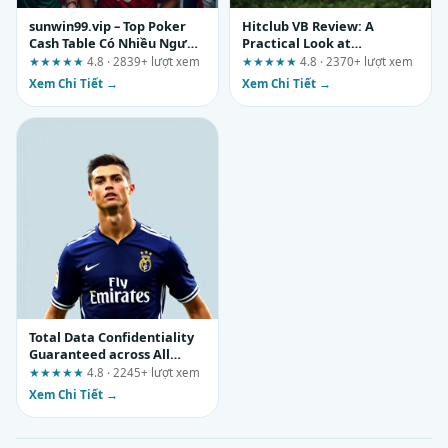
sunwin99.vip – Top Poker
Hitclub VB Review: A
Cash Table Có Nhiều Người
Practical Look at
Chơi: Đánh Giá Chi Tiết Từ
Transparency, Speed, and
★★★★★
4.8 · 2839+ lượt xem
★★★★★
4.8 · 2370+ lượt xem
Góc Nhìn UX
Real-World Usability
Xem Chi Tiết →
Xem Chi Tiết →
Total Data Confidentiality
Guaranteed across All
789club Cash Transfers – A
★★★★★
4.8 · 2245+ lượt xem
Risk-Advisor Review
Xem Chi Tiết →