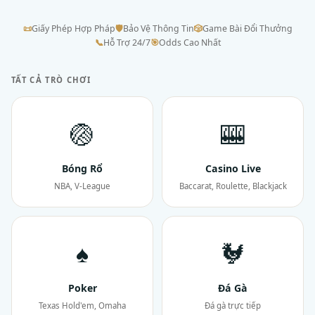
📜
Giấy Phép Hợp Pháp
🛡
Bảo Vệ Thông Tin
🎲
Game Bài Đổi Thưởng
📞
Hỗ Trợ 24/7
🎯
Odds Cao Nhất
TẤT CẢ TRÒ CHƠI
🏐
🎰
Bóng Rổ
Casino Live
NBA, V-League
Baccarat, Roulette, Blackjack
♠
🐓
Poker
Đá Gà
Texas Hold'em, Omaha
Đá gà trực tiếp