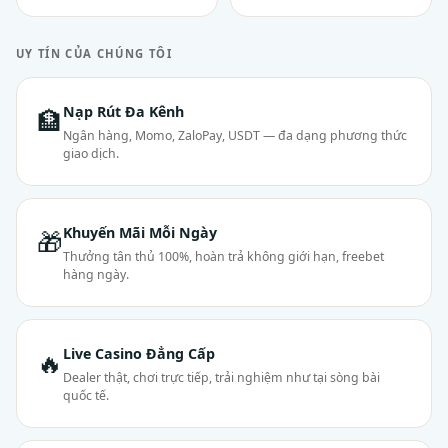
UY TÍN CỦA CHÚNG TÔI
Nạp Rút Đa Kênh
🏦
Ngân hàng, Momo, ZaloPay, USDT — đa dạng phương thức
giao dịch.
Khuyến Mãi Mỗi Ngày
🎁
Thưởng tân thủ 100%, hoàn trả không giới hạn, freebet
hàng ngày.
Live Casino Đẳng Cấp
🔥
Dealer thật, chơi trực tiếp, trải nghiệm như tại sòng bài
quốc tế.