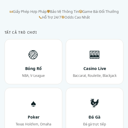
📜
Giấy Phép Hợp Pháp
🛡
Bảo Vệ Thông Tin
🎲
Game Bài Đổi Thưởng
📞
Hỗ Trợ 24/7
🎯
Odds Cao Nhất
TẤT CẢ TRÒ CHƠI
🏐
🎰
Bóng Rổ
Casino Live
NBA, V-League
Baccarat, Roulette, Blackjack
♠
🐓
Poker
Đá Gà
Texas Hold'em, Omaha
Đá gà trực tiếp