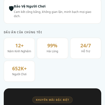
Bảo Vệ Người Chơi
🛡
Cam kết công bằng, không gian lận, minh bạch mọi giao
dịch.
DẤU ẤN CỦA CHÚNG TÔI
12+
99%
24/7
Năm Kinh Nghiệm
Hài Lòng
Hỗ Trợ
652K+
Người Chơi
KHUYẾN MÃI ĐẶC BIỆT