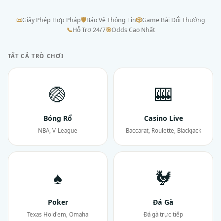
📜
Giấy Phép Hợp Pháp
🛡
Bảo Vệ Thông Tin
🎲
Game Bài Đổi Thưởng
📞
Hỗ Trợ 24/7
🎯
Odds Cao Nhất
TẤT CẢ TRÒ CHƠI
🏐
🎰
Bóng Rổ
Casino Live
NBA, V-League
Baccarat, Roulette, Blackjack
♠
🐓
Poker
Đá Gà
Texas Hold'em, Omaha
Đá gà trực tiếp