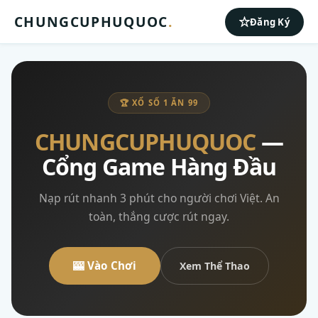
CHUNGCUPHUQUOC
.
Đăng Ký
🏆 XỔ SỐ 1 ĂN 99
CHUNGCUPHUQUOC
—
Cổng Game Hàng Đầu
Nạp rút nhanh 3 phút cho người chơi Việt. An
toàn, thắng cược rút ngay.
🎰 Vào Chơi
Xem Thể Thao