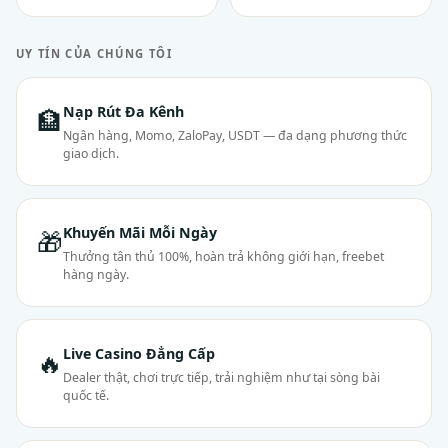
UY TÍN CỦA CHÚNG TÔI
Nạp Rút Đa Kênh
🏦
Ngân hàng, Momo, ZaloPay, USDT — đa dạng phương thức
giao dịch.
Khuyến Mãi Mỗi Ngày
🎁
Thưởng tân thủ 100%, hoàn trả không giới hạn, freebet
hàng ngày.
Live Casino Đẳng Cấp
🔥
Dealer thật, chơi trực tiếp, trải nghiệm như tại sòng bài
quốc tế.