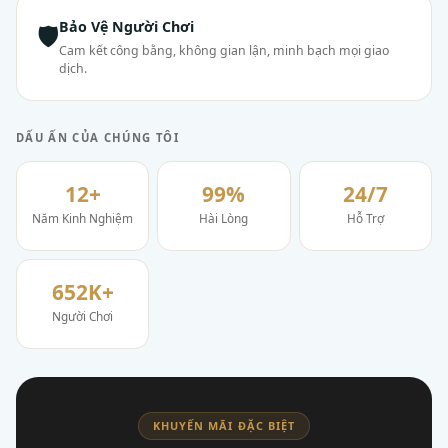
Bảo Vệ Người Chơi
🛡
Cam kết công bằng, không gian lận, minh bạch mọi giao
dịch.
DẤU ẤN CỦA CHÚNG TÔI
12+
99%
24/7
Năm Kinh Nghiệm
Hài Lòng
Hỗ Trợ
652K+
Người Chơi
KHUYẾN MÃI ĐẶC BIỆT