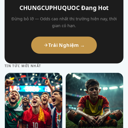
CHUNGCUPHUQUOC Đang Hot
Đừng bỏ lỡ — Odds cao nhất thị trường hiện nay, thời
gian có hạn.
Trải Nghiệm →
TIN TỨC MỚI NHẤT