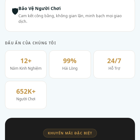
Bảo Vệ Người Chơi
🛡
Cam kết công bằng, không gian lận, minh bạch mọi giao
dịch.
DẤU ẤN CỦA CHÚNG TÔI
12+
99%
24/7
Năm Kinh Nghiệm
Hài Lòng
Hỗ Trợ
652K+
Người Chơi
KHUYẾN MÃI ĐẶC BIỆT