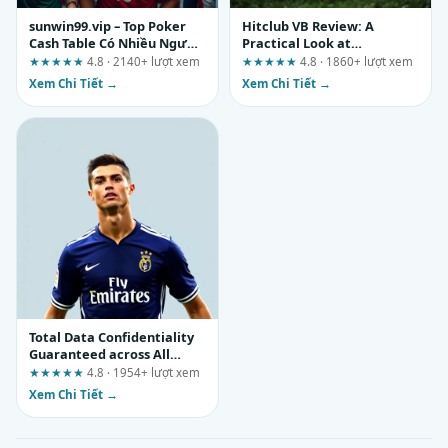
sunwin99.vip – Top Poker
Hitclub VB Review: A
Cash Table Có Nhiều Người
Practical Look at
Chơi: Đánh Giá Chi Tiết Từ
Transparency, Speed, and
★★★★★
4.8 · 2140+ lượt xem
★★★★★
4.8 · 1860+ lượt xem
Góc Nhìn UX
Real-World Usability
Xem Chi Tiết →
Xem Chi Tiết →
Total Data Confidentiality
Guaranteed across All
789club Cash Transfers – A
★★★★★
4.8 · 1954+ lượt xem
Risk-Advisor Review
Xem Chi Tiết →