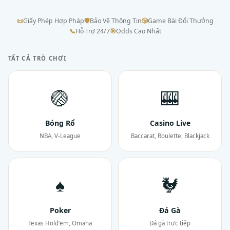
📜
Giấy Phép Hợp Pháp
🛡
Bảo Vệ Thông Tin
🎲
Game Bài Đổi Thưởng
📞
Hỗ Trợ 24/7
🎯
Odds Cao Nhất
TẤT CẢ TRÒ CHƠI
🏐
🎰
Bóng Rổ
Casino Live
NBA, V-League
Baccarat, Roulette, Blackjack
♠
🐓
Poker
Đá Gà
Texas Hold'em, Omaha
Đá gà trực tiếp