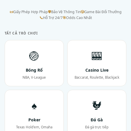
📜
Giấy Phép Hợp Pháp
🛡
Bảo Vệ Thông Tin
🎲
Game Bài Đổi Thưởng
📞
Hỗ Trợ 24/7
🎯
Odds Cao Nhất
TẤT CẢ TRÒ CHƠI
🏐
🎰
Bóng Rổ
Casino Live
NBA, V-League
Baccarat, Roulette, Blackjack
♠
🐓
Poker
Đá Gà
Texas Hold'em, Omaha
Đá gà trực tiếp