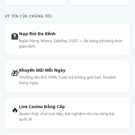
UY TÍN CỦA CHÚNG TÔI
Nạp Rút Đa Kênh
🏦
Ngân hàng, Momo, ZaloPay, USDT — đa dạng phương thức
giao dịch.
Khuyến Mãi Mỗi Ngày
🎁
Thưởng tân thủ 100%, hoàn trả không giới hạn, freebet
hàng ngày.
Live Casino Đẳng Cấp
🔥
Dealer thật, chơi trực tiếp, trải nghiệm như tại sòng bài
quốc tế.