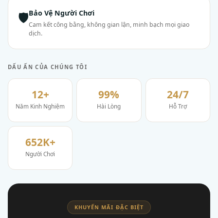
Bảo Vệ Người Chơi
🛡
Cam kết công bằng, không gian lận, minh bạch mọi giao
dịch.
DẤU ẤN CỦA CHÚNG TÔI
12+
99%
24/7
Năm Kinh Nghiệm
Hài Lòng
Hỗ Trợ
652K+
Người Chơi
KHUYẾN MÃI ĐẶC BIỆT