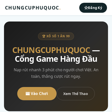
CHUNGCUPHUQUOC
.
Đăng Ký
🏆 XỔ SỐ 1 ĂN 99
CHUNGCUPHUQUOC
—
Cổng Game Hàng Đầu
Nạp rút nhanh 3 phút cho người chơi Việt. An
toàn, thắng cược rút ngay.
🎰 Vào Chơi
Xem Thể Thao