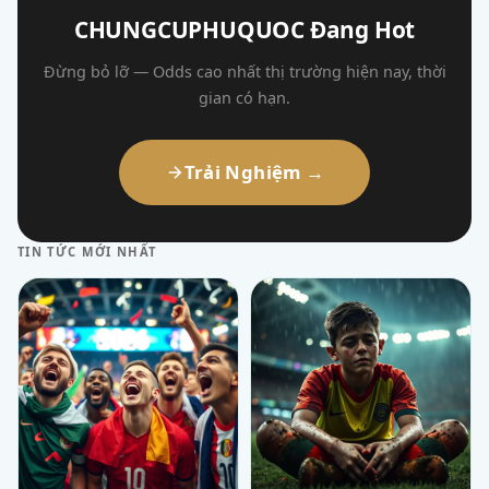
CHUNGCUPHUQUOC Đang Hot
Đừng bỏ lỡ — Odds cao nhất thị trường hiện nay, thời
gian có hạn.
Trải Nghiệm →
TIN TỨC MỚI NHẤT