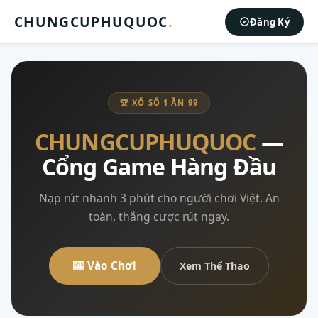
CHUNGCUPHUQUOC
.
Đăng Ký
🏆 XỔ SỐ 1 ĂN 99
CHUNGCUPHUQUOC
—
Cổng Game Hàng Đầu
Nạp rút nhanh 3 phút cho người chơi Việt. An
toàn, thắng cược rút ngay.
🎰 Vào Chơi
Xem Thể Thao