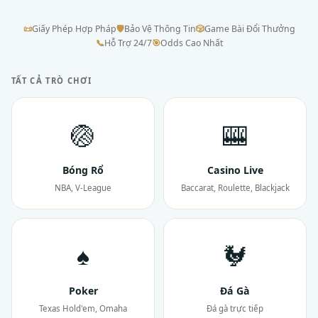
📜
Giấy Phép Hợp Pháp
🛡
Bảo Vệ Thông Tin
🎲
Game Bài Đổi Thưởng
📞
Hỗ Trợ 24/7
🎯
Odds Cao Nhất
TẤT CẢ TRÒ CHƠI
🏐
🎰
Bóng Rổ
Casino Live
NBA, V-League
Baccarat, Roulette, Blackjack
♠
🐓
Poker
Đá Gà
Texas Hold'em, Omaha
Đá gà trực tiếp