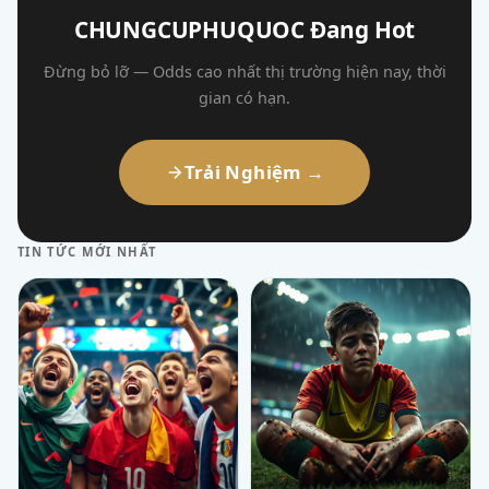
CHUNGCUPHUQUOC Đang Hot
Đừng bỏ lỡ — Odds cao nhất thị trường hiện nay, thời
gian có hạn.
Trải Nghiệm →
TIN TỨC MỚI NHẤT