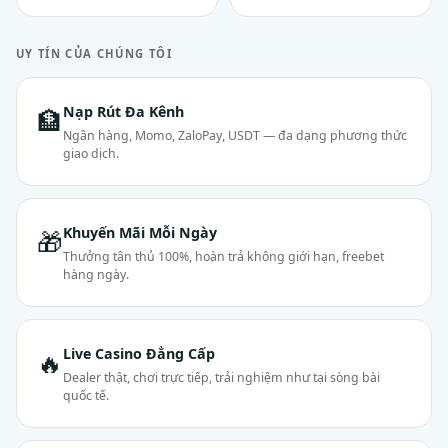
UY TÍN CỦA CHÚNG TÔI
Nạp Rút Đa Kênh
🏦
Ngân hàng, Momo, ZaloPay, USDT — đa dạng phương thức
giao dịch.
Khuyến Mãi Mỗi Ngày
🎁
Thưởng tân thủ 100%, hoàn trả không giới hạn, freebet
hàng ngày.
Live Casino Đẳng Cấp
🔥
Dealer thật, chơi trực tiếp, trải nghiệm như tại sòng bài
quốc tế.