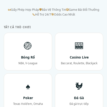
📜
Giấy Phép Hợp Pháp
🛡
Bảo Vệ Thông Tin
🎲
Game Bài Đổi Thưởng
📞
Hỗ Trợ 24/7
🎯
Odds Cao Nhất
TẤT CẢ TRÒ CHƠI
🏐
🎰
Bóng Rổ
Casino Live
NBA, V-League
Baccarat, Roulette, Blackjack
♠
🐓
Poker
Đá Gà
Texas Hold'em, Omaha
Đá gà trực tiếp