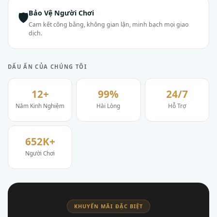
Bảo Vệ Người Chơi
🛡
Cam kết công bằng, không gian lận, minh bạch mọi giao
dịch.
DẤU ẤN CỦA CHÚNG TÔI
12+
99%
24/7
Năm Kinh Nghiệm
Hài Lòng
Hỗ Trợ
652K+
Người Chơi
KHUYẾN MÃI ĐẶC BIỆT