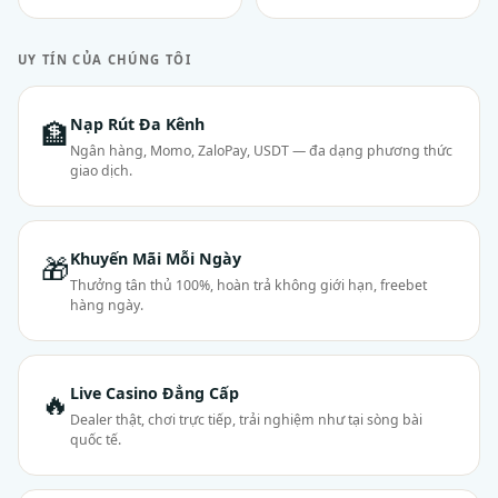
UY TÍN CỦA CHÚNG TÔI
Nạp Rút Đa Kênh
🏦
Ngân hàng, Momo, ZaloPay, USDT — đa dạng phương thức
giao dịch.
Khuyến Mãi Mỗi Ngày
🎁
Thưởng tân thủ 100%, hoàn trả không giới hạn, freebet
hàng ngày.
Live Casino Đẳng Cấp
🔥
Dealer thật, chơi trực tiếp, trải nghiệm như tại sòng bài
quốc tế.