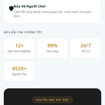
Bảo Vệ Người Chơi
🛡
Cam kết công bằng, không gian lận, minh bạch mọi giao
dịch.
DẤU ẤN CỦA CHÚNG TÔI
12+
99%
24/7
Năm Kinh Nghiệm
Hài Lòng
Hỗ Trợ
652K+
Người Chơi
KHUYẾN MÃI ĐẶC BIỆT