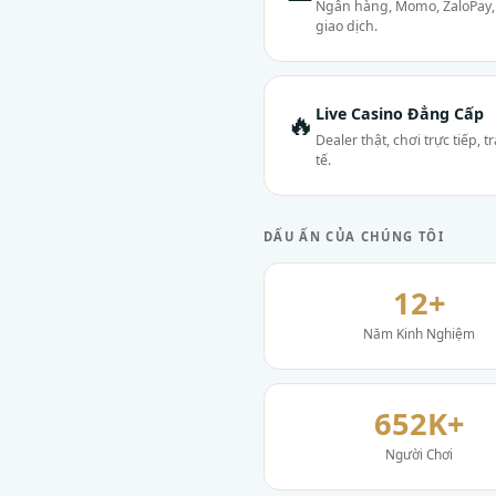
Ngân hàng, Momo, ZaloPay
giao dịch.
Live Casino Đẳng Cấp
🔥
Dealer thật, chơi trực tiếp,
tế.
DẤU ẤN CỦA CHÚNG TÔI
12+
Năm Kinh Nghiệm
652K+
Người Chơi