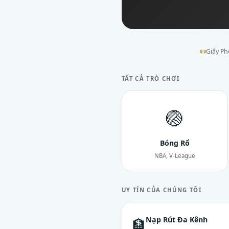
📜
Giấy P
TẤT CẢ TRÒ CHƠI
🏐
Bóng Rổ
NBA, V-League
UY TÍN CỦA CHÚNG TÔI
Nạp Rút Đa Kênh
🏦