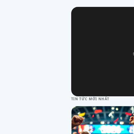
TIN TỨC MỚI NHẤT