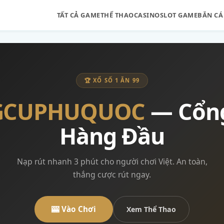
TẤT CẢ GAME
THỂ THAO
CASINO
SLOT GAME
BẮN CÁ
🏆 XỔ SỐ 1 ĂN 99
GCUPHUQUOC
— Cổn
Hàng Đầu
Nạp rút nhanh 3 phút cho người chơi Việt. An toàn,
thắng cược rút ngay.
🎰 Vào Chơi
Xem Thể Thao