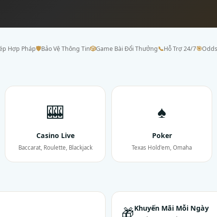
hép Hợp Pháp
🛡
Bảo Vệ Thông Tin
🎲
Game Bài Đổi Thưởng
📞
Hỗ Trợ 24/7
🎯
Odds
🎰
♠
Casino Live
Poker
Baccarat, Roulette, Blackjack
Texas Hold'em, Omaha
Khuyến Mãi Mỗi Ngày
🎁