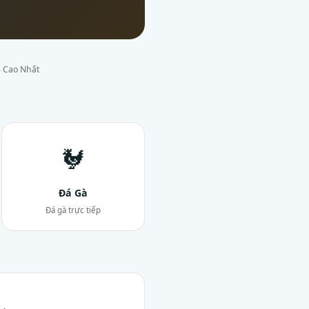
 Cao Nhất
🐓
Đá Gà
Đá gà trực tiếp