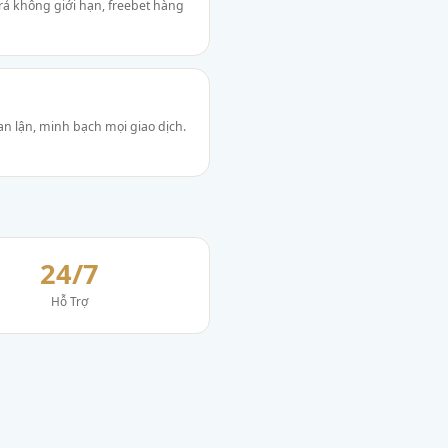
rả không giới hạn, freebet hàng
n lận, minh bạch mọi giao dịch.
24/7
Hỗ Trợ