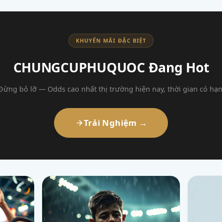
KHUYẾN MÃI ĐẶC BIỆT
CHUNGCUPHUQUOC Đang Hot
Đừng bỏ lỡ — Odds cao nhất thị trường hiện nay, thời gian có hạn
Trải Nghiệm →