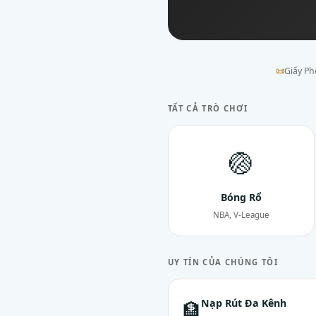
📜
Giấy P
TẤT CẢ TRÒ CHƠI
🏐
Bóng Rổ
NBA, V-League
UY TÍN CỦA CHÚNG TÔI
Nạp Rút Đa Kênh
🏦