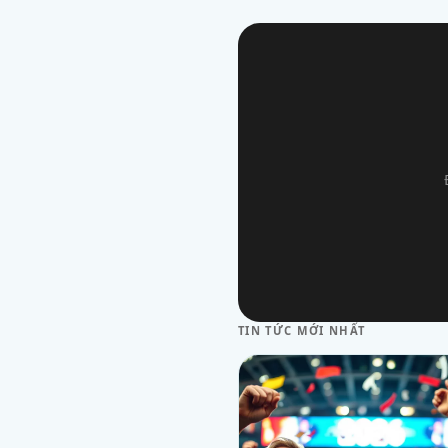
TIN TỨC MỚI NHẤT