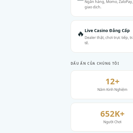
Ngân hàng, Momo, ZaloPay
giao dịch.
Live Casino Đẳng Cấp
🔥
Dealer thật, chơi trực tiếp,
tế.
DẤU ẤN CỦA CHÚNG TÔI
12+
Năm Kinh Nghiệm
652K+
Người Chơi