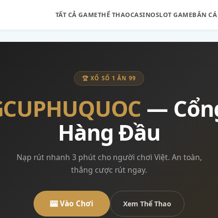
TẤT CẢ GAME
THỂ THAO
CASINO
SLOT GAME
BẮN CÁ
🏆 XỔ SỐ 1 ĂN 99
GCUPHUQUOC
— Cổn
Hàng Đầu
Nạp rút nhanh 3 phút cho người chơi Việt. An toàn,
thắng cược rút ngay.
🎰 Vào Chơi
Xem Thể Thao