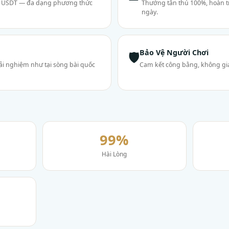
, USDT — đa dạng phương thức
Thưởng tân thủ 100%, hoàn t
ngày.
Bảo Vệ Người Chơi
🛡
 trải nghiệm như tại sòng bài quốc
Cam kết công bằng, không gia
99%
Hài Lòng